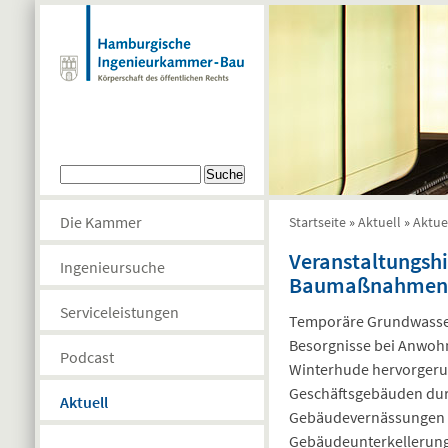
Direkt zum Inhalt
Suchformular
Suche
Die Kammer
Startseite
»
Aktuell
»
Aktue
Sie sind hier
Veranstaltungsh
Ingenieursuche
Baumaßnahmen– 
Serviceleistungen
Temporäre Grundwasser
Besorgnisse bei Anwoh
Podcast
Winterhude hervorgeruf
Geschäftsgebäuden dur
Aktuell
Gebäudevernässungen d
Gebäudeunterkellerung