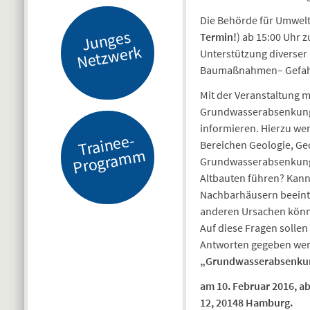
Die Behörde für Umwelt 
J
u
n
g
es
N
etz
w
er
Termin!
) ab 15:00 Uhr 
k
Unterstützung diverse
Baumaßnahmen– Gefahr 
Mit der Veranstaltung 
Grundwasserabsenkung
informieren. Hierzu we
Tr
ai
n
e
e-
Pr
o
gr
a
m
Bereichen Geologie, Ge
m
Grundwasserabsenkunge
Altbauten führen? Kann 
Nachbarhäusern beeintr
anderen Ursachen kön
Auf diese Fragen solle
Antworten gegeben we
„Grundwasserabsenkun
am 10. Februar 2016, ab
12, 20148 Hamburg.