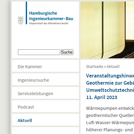
Direkt zum Inhalt
Suchformular
Suche
Sie sind hier
Die Kammer
Startseite
»
Aktuell
Veranstaltungshinw
Ingenieursuche
Geothermie zur Gebä
Umweltschutztechni
Serviceleistungen
11. April 2023
Podcast
Wärmepumpen entwickel
geothermischer Quellen f
Aktuell
Luft-Wasser-Wärmepumpe
höherer Planungs- und