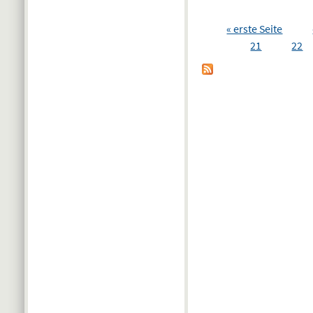
Seiten
« erste Seite
21
22