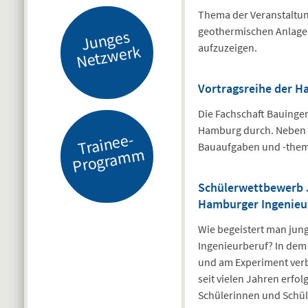
Thema der Veranstaltun
geothermischen Anlage
J
u
n
g
es
N
etz
w
er
k
aufzuzeigen.
Vortragsreihe der H
Die Fachschaft Bauinge
Hamburg durch. Neben d
Tr
ai
n
e
e-
Pr
o
gr
a
m
Bauaufgaben und -the
m
Schülerwettbewerb 
Hamburger Ingenieu
Wie begeistert man jun
Ingenieurberuf? In dem 
und am Experiment ver
seit vielen Jahren erf
Schülerinnen und Schüle