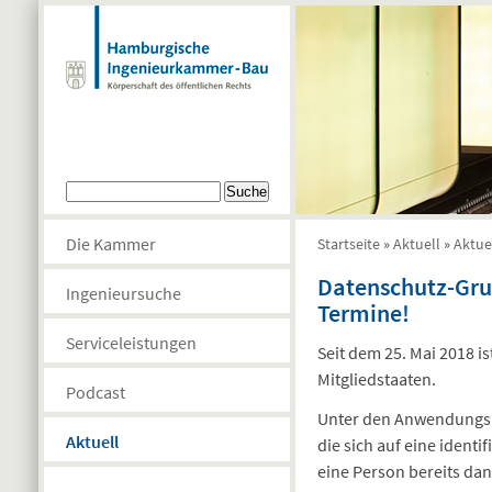
Direkt zum Inhalt
Suchformular
Suche
Die Kammer
Startseite
»
Aktuell
»
Aktue
Sie sind hier
Datenschutz-Gru
Ingenieursuche
Termine!
Serviceleistungen
Seit dem 25. Mai 2018 i
Mitgliedstaaten.
Podcast
Unter den Anwendungsb
Aktuell
die sich auf eine identi
eine Person bereits dan