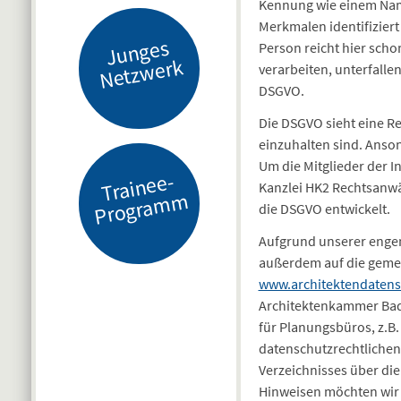
Kennung wie einem Nam
Merkmalen identifiziert
J
u
n
g
es
N
etz
w
er
Person reicht hier scho
k
verarbeiten, unterfallen
DSGVO.
Die DSGVO sieht eine Re
einzuhalten sind. Ans
Um die Mitglieder der I
Tr
ai
n
e
e-
Pr
o
gr
a
m
Kanzlei HK2 Rechtsanwä
m
die DSGVO entwickelt.
Aufgrund unserer enge
außerdem auf die geme
www.architektendatens
Architektenkammer Bade
für Planungsbüros, z.B.
datenschutzrechtlichen
Verzeichnisses über die
Hinweisen möchten wir 