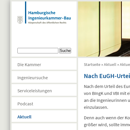
Direkt zum Inhalt
Suchformular
Suche
Die Kammer
Startseite
»
Aktuell
»
Aktue
Sie sind hier
Nach EuGH-Urteil
Ingenieursuche
Nach dem Urteil des Eur
Serviceleistungen
von BIngK und VBI mit e
an die Ingenieurinnen u
Podcast
einzulassen.
Aktuell
Denn auch wenn der Ko
größer wird, sollte imme