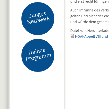
und erst recht für Inge
Auch im Sinne des Verb
J
u
n
g
es
N
etz
w
er
gelten und nicht der We
k
und würde dem gesamte
Datei zum Herunterlad
HOAI-Appell VBI und
Tr
ai
n
e
e-
Pr
o
gr
a
m
m