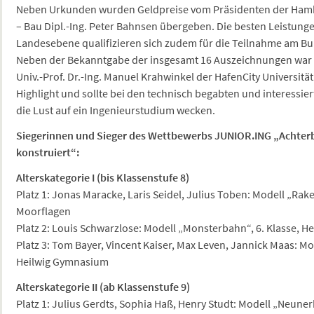
Neben Urkunden wurden Geldpreise vom Präsidenten der Ham
– Bau Dipl.-Ing. Peter Bahnsen übergeben. Die besten Leistunge
Landesebene qualifizieren sich zudem für die Teilnahme am 
Neben der Bekanntgabe der insgesamt 16 Auszeichnungen war
Univ.-Prof. Dr.-Ing. Manuel Krahwinkel der HafenCity Universit
Highlight und sollte bei den technisch begabten und interessi
die Lust auf ein Ingenieurstudium wecken.
Siegerinnen und Sieger des Wettbewerbs JUNIOR.ING „Achter
konstruiert“:
Alterskategorie I (bis Klassenstufe 8)
Platz 1: Jonas Maracke, Laris Seidel, Julius Toben: Modell „Rak
Moorflagen
Platz 2: Louis Schwarzlose: Modell „Monsterbahn“, 6. Klasse, 
Platz 3: Tom Bayer, Vincent Kaiser, Max Leven, Jannick Maas: Mod
Heilwig Gymnasium
Alterskategorie II (ab Klassenstufe 9)
Platz 1: Julius Gerdts, Sophia Haß, Henry Studt: Modell „Neunerb