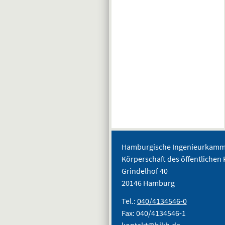
Hamburgische Ingenieurkamme
Körperschaft des öffentlichen 
Grindelhof 40
20146 Hamburg
Tel.:
040/4134546-0
Fax: 040/4134546-1