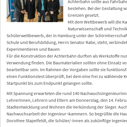
Achterbahn sollte aus Fahrbah
bestehen. Bei der Gestaltung w
Grenzen gesetzt.
Mit dem Wettbewerb will die 
Naturwissenschaft und Technik
Schülerwettbewerb, der in Hamburg unter der Schirmherrschaf
Schule und Berufsbildung, Herrn Senator Rabe, steht, verbind
Experimentieren und Bauen
Für die Konstruktion der Achterbahn durften als Werkstoffe nur
Verwendung finden. Die Baumaterialien sollten ohne Einsatz v
bearbeitbar sein. Im Rahmen der Vorgaben sollte sie funktionsf
einen Funktionstest überprüft, bei dem eine frei zu wählende 
Startpunkt bis zum Endpunkt gelangen sollte.
Mit Spannung erwarteten die rund 140 Nachwuchsingenieurinne
Lehrerinnen, Lehrern und Eltern am Donnerstag, den 14. Februa
Stadtentwicklung und Wohnen die Verkündung der Sieger. Auch d
Nachwuchsarbeit der Ingenieur¬kammern. So begrüßte die Haus
Dorothee Stapelfeldt, die Schüler/-innen als zukünftige Ingeni