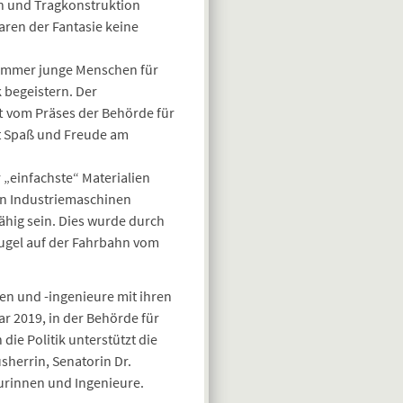
n und Tragkonstruktion
aren der Fantasie keine
Kammer junge Menschen für
 begeistern. Der
t vom Präses der Behörde für
et Spaß und Freude am
 „einfachste“ Materialien
on Industriemaschinen
ähig sein. Dies wurde durch
Kugel auf der Fahrbahn vom
n und -ingenieure mit ihren
r 2019, in der Behörde für
ie Politik unterstützt die
herrin, Senatorin Dr.
eurinnen und Ingenieure.