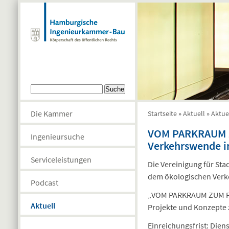
Direkt zum Inhalt
Suchformular
Suche
Die Kammer
Startseite
»
Aktuell
»
Aktue
Sie sind hier
VOM PARKRAUM Z
Ingenieursuche
Verkehrswende i
Serviceleistungen
Die Vereinigung für Sta
dem ökologischen Verk
Podcast
„VOM PARKRAUM ZUM 
Aktuell
Projekte und Konzepte 
Einreichungsfrist: Dien