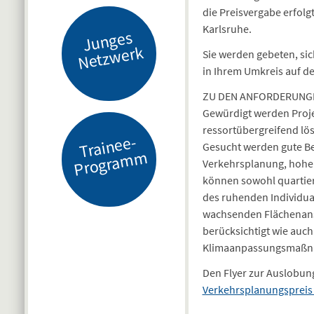
die Preisvergabe erfol
Karlsruhe.
J
u
n
g
es
N
etz
w
er
k
Sie werden gebeten, si
in Ihrem Umkreis auf 
ZU DEN ANFORDERUNG
Gewürdigt werden Proje
ressortübergreifend lö
Tr
ai
n
e
e-
Pr
o
gr
a
m
Gesucht werden gute Bei
m
Verkehrsplanung, hohe 
können sowohl quartie
des ruhenden Individual
wachsenden Flächenansp
berücksichtigt wie auc
Klimaanpassungsmaßna
Den Flyer zur Auslobung
Verkehrsplanungspreis