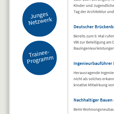
Kinder und Jugendliche
Tag der Architektur un
J
u
n
g
es
N
etz
w
er
k
Deutscher Brückenb
Bereits zum 9. Mal ruf
VBI zur Beteiligung am
Bauingenieurleistunge
Tr
ai
n
e
e-
Pr
o
gr
a
m
m
Ingenieurbauführer 
Herausragende Ingenieu
nicht als solches erkan
kreative Mitwirkung vo
Nachhaltiger Bauen 
Beim Wohnungsneubau h