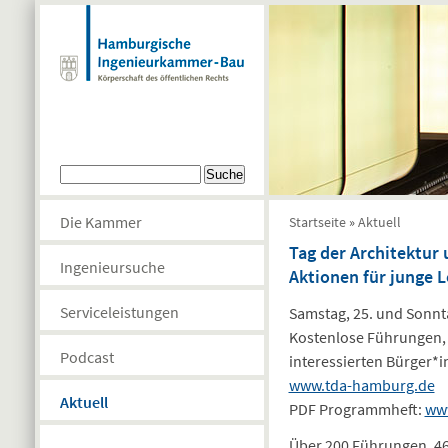
Direkt zum Inhalt
Suchformular
Suche
Sie sind hier
Die Kammer
Startseite
»
Aktuell
Tag der Architektu
Ingenieursuche
Aktionen für junge 
Serviceleistungen
Samstag, 25. und Sonnt
Kostenlose Führungen, 
Podcast
interessierten Bürger*
www.tda-hamburg.de
Aktuell
PDF Programmheft:
ww
Über 200 Führungen, 46 