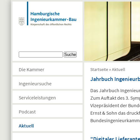
Direkt zum Inhalt
Suchformular
Suche
Sie sind hier
Die Kammer
Startseite
»
Aktuell
Jahrbuch Ingenieur
Ingenieursuche
Das Jahrbuch Ingenieur
Serviceleistungen
Zum Auftakt des 3. Sy
Vizepräsident der Bund
Podcast
Ernst & Sohn das druck
Bundesingenieurkammer
Aktuell
"Digitaler Liefera