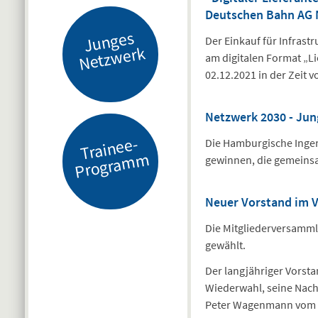
Deutschen Bahn AG 
J
u
n
g
es
N
etz
w
er
Der Einkauf für Infras
k
am digitalen Format „
02.12.2021 in der Zeit v
Netzwerk 2030 - Ju
Tr
ai
n
e
e-
Pr
o
gr
a
m
Die Hamburgische Inge
m
gewinnen, die gemeinsa
Neuer Vorstand im 
Die Mitgliederversamml
gewählt.
Der langjähriger Vorstan
Wiederwahl, seine Nachfo
Peter Wagenmann vom B