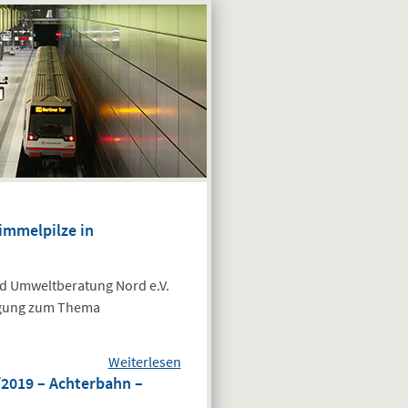
immelpilze in
d Umweltberatung Nord e.V.
tagung zum Thema
Weiterlesen
über
2019 – Achterbahn –
Veranstaltungshinweis:
8. Hamburger