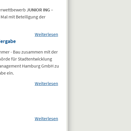
Fachtagung:
lerwettbewerb
JUNIOR ING –
Schimmelpilze in
 Mal mit Beteiligung der
Innenräumen
Weiterlesen
über Bundesweiter
Vergabe
Schülerwettbewerb
"JUNIOR ING"
ammer - Bau zusammen mit der
2018/2019 –
örde für Stadtentwicklung
Achterbahn –
management Hamburg GmbH zu
schwungvoll
be ein.
konstruiert“
Weiterlesen
über Einladung zur
startete am
Informationsveranstaltung
11.09.2018!
zur neuen eVergabe
Weiterlesen
über
Veranstaltungshinweis: