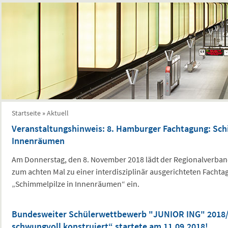
Sie sind hier
Startseite
»
Aktuell
Veranstaltungshinweis: 8. Hamburger Fachtagung: Sch
Innenräumen
Am Donnerstag, den 8. November 2018 lädt der Regionalverban
zum achten Mal zu einer interdisziplinär ausgerichteten Fach
„Schimmelpilze in Innenräumen“ ein.
Bundesweiter Schülerwettbewerb "JUNIOR ING" 2018/
schwungvoll konstruiert“ startete am 11.09.2018!