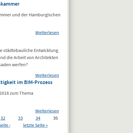
enkammer
Architekten -
Datenschutz-
Grundverordnung
Index 2017“
ammer und der Hamburgischen
(DSGVO) / weitere
Webinar-Termine!
Weiterlesen
über Sommerfest
der
Ingenieurkammer
ie städtebauliche Entwicklung
und der
nd die Arbeit von Architekten
Architektenkammer
ssaden werfen?
Weiterlesen
über Tag der
tigkeit im BIM-Prozess
Architektur und
Ingenieurbaukunst
n 2018 zum Thema
Weiterlesen
über
32
33
34
35
Vortragsveranstaltung
eite ›
letzte Seite »
des BIM HUB
Hamburg: