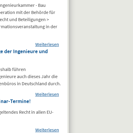
Workshop
Ingenieurkammer - Bau
ration mit der Behörde für
echt und Beteiligungen >
ormationsveranstaltung in der
Weiterlesen
über Info-
ge der Ingenieure und
Veranstaltung
zur neuen
eVergabe
eshalb führen
nieure auch dieses Jahr die
tenbüros in Deutschland durch.
Weiterlesen
über Aufruf zur
inar-Termine!
Beteiligung an
Umfrage
eltendes Recht in allen EU-
„Wirtschaftliche
Lage der
Weiterlesen
Ingenieure und
über