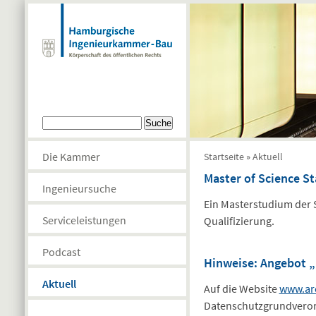
Direkt zum Inhalt
Suchformular
Suche
Sie sind hier
Die Kammer
Startseite
»
Aktuell
Master of Science S
Ingenieursuche
Ein Masterstudium der S
Serviceleistungen
Qualifizierung.
Podcast
Hinweise: Angebot „
Aktuell
Auf die Website
www.arc
Datenschutzgrundverord