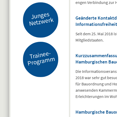
engen Verbindung zur 
J
u
n
g
es
N
etz
w
er
Geänderte Kontaktd
k
Informationsfreihei
Seit dem 25. Mai 2018 i
Mitgliedstaaten.
Tr
ai
n
e
e-
Pr
o
gr
a
m
Kurzzusammenfassung
m
Hamburgischen Bau
Die Informationsveran
2018 war sehr gut besuc
für Bauordnung und Ho
anwesenden Kammermitgl
Erleichterungen im Wo
Hamburgische Bauor