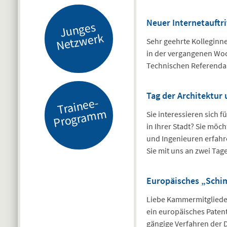
Neuer Internetauftr
J
u
n
g
es
N
etz
w
er
k
Sehr geehrte Kolleginn
in der vergangenen Woc
Technischen Referendar
Tag der Architektur
Tr
ai
n
e
e-
Pr
o
gr
a
m
m
Sie interessieren sich 
in Ihrer Stadt? Sie möc
und Ingenieuren erfahr
Sie mit uns an zwei Tag
Europäisches „Schi
Liebe Kammermitgliede
ein europäisches Paten
gängige Verfahren der