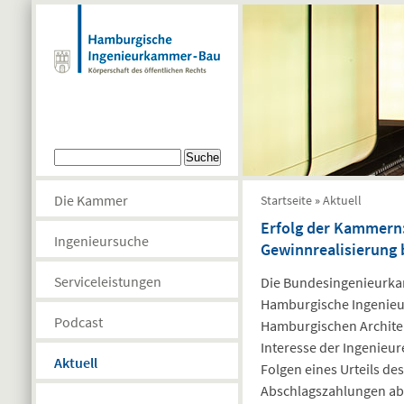
Direkt zum Inhalt
Suchformular
Suche
Sie sind hier
Die Kammer
Startseite
»
Aktuell
Erfolg der Kammern:
Ingenieursuche
Gewinnrealisierung 
Serviceleistungen
Die Bundesingenieurka
Hamburgische Ingenieur
Podcast
Hamburgischen Archite
Interesse der Ingenieu
Aktuell
Folgen eines Urteils de
Abschlagszahlungen ab