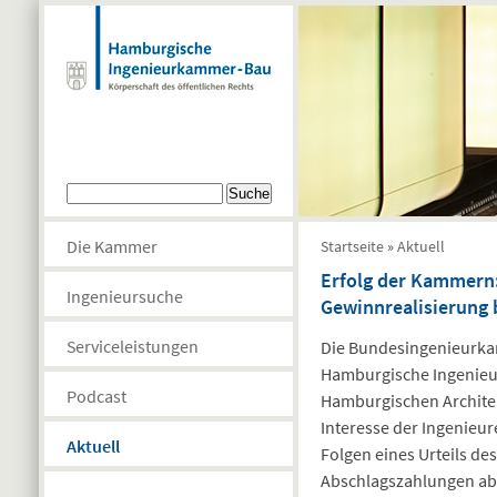
Direkt zum Inhalt
Suchformular
Suche
Sie sind hier
Die Kammer
Startseite
»
Aktuell
Erfolg der Kammern:
Ingenieursuche
Gewinnrealisierung 
Serviceleistungen
Die Bundesingenieurka
Hamburgische Ingenieur
Podcast
Hamburgischen Archite
Interesse der Ingenieu
Aktuell
Folgen eines Urteils de
Abschlagszahlungen ab