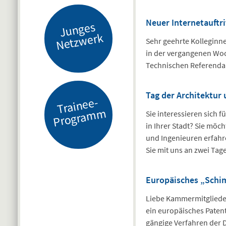
Neuer Internetauftr
J
u
n
g
es
N
etz
w
er
k
Sehr geehrte Kolleginn
in der vergangenen Woc
Technischen Referendar
Tag der Architektur
Tr
ai
n
e
e-
Pr
o
gr
a
m
m
Sie interessieren sich 
in Ihrer Stadt? Sie möc
und Ingenieuren erfahr
Sie mit uns an zwei Tag
Europäisches „Schi
Liebe Kammermitgliede
ein europäisches Paten
gängige Verfahren der