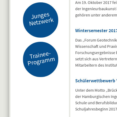
Am 19. Oktober 2017 fe
der Ingenieurbaukunst 
J
u
n
g
es
N
etz
w
er
gehören unter anderem 
k
Wintersemester 201
Das „Forum Geotechnik 
Wissenschaft und Praxi
Tr
ai
n
e
e-
Pr
o
gr
a
m
Forschungsergebnisse b
m
setzt sich aus Vertrete
Mitarbeitern des Insti
Schülerwettbewerb 
Unter dem Motto „Brück
der Hamburgischen Inge
Schule und Berufsbildu
Schuljahresbeginn 2017