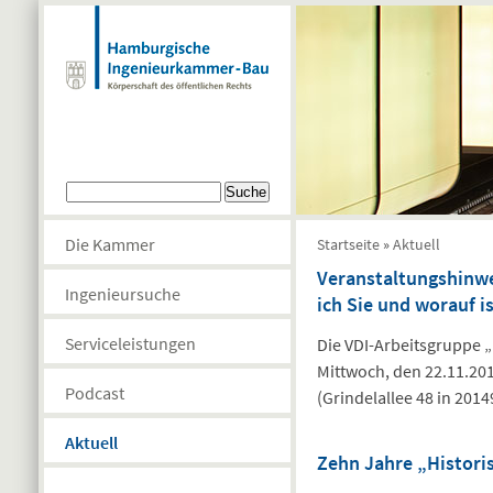
Direkt zum Inhalt
Suchformular
Suche
Sie sind hier
Die Kammer
Startseite
»
Aktuell
Veranstaltungshinwe
Ingenieursuche
ich Sie und worauf i
Serviceleistungen
Die VDI-Arbeitsgruppe 
Mittwoch, den 22.11.20
Podcast
(Grindelallee 48 in 201
Aktuell
Zehn Jahre „Histori