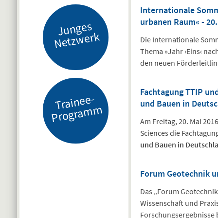
Internationale Somm
urbanen Raum« - 20. 
J
u
n
g
es
N
etz
w
er
k
Die Internationale So
Thema »Jahr ›Eins‹ nac
den neuen Förderleitlin
Fachtagung TTIP und
Tr
ai
n
e
e-
Pr
o
gr
a
m
und Bauen in Deuts
m
Am Freitag, 20. Mai 2016
Sciences die Fachtagun
und Bauen in Deutschl
Forum Geotechnik u
Das „Forum Geotechnik 
Wissenschaft und Praxi
Forschungsergebnisse b