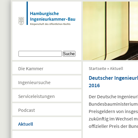
Direkt zum Inhalt
Suchformular
Suche
Sie sind hier
Die Kammer
Startseite
»
Aktuell
Deutscher Ingenieurb
Ingenieursuche
2016
Serviceleistungen
Der Deutsche Ingenieur
Bundesbauministerium 
Podcast
Preisgeldern von insge
zukünftig im Wechsel m
Aktuell
offizieller Preis der Bu