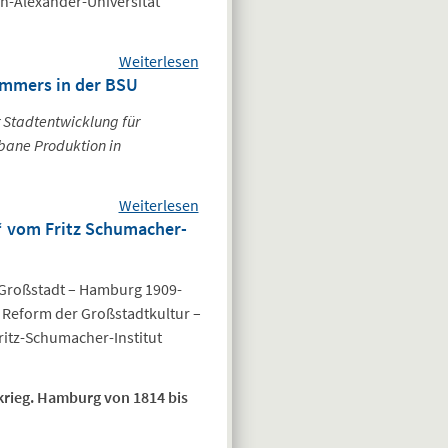
ch-Alexander-Universität
unverwechselbar?
Weiterlesen
über Umfrage
ommers in der BSU
zur
wirtschaftlichen
 Stadtentwicklung für
Lage der
bane Produktion in
Ingenieure und
Architekten im
Weiterlesen
Jahr 2013
über
“ vom Fritz Schumacher-
Ausstellung
im Rahmen
des
 Großstadt – Hamburg 1909-
Hamburger
 Reform der Großstadtkultur –
Architektur
ritz-Schumacher-Institut
Sommers
in der BSU
krieg. Hamburg von 1814 bis