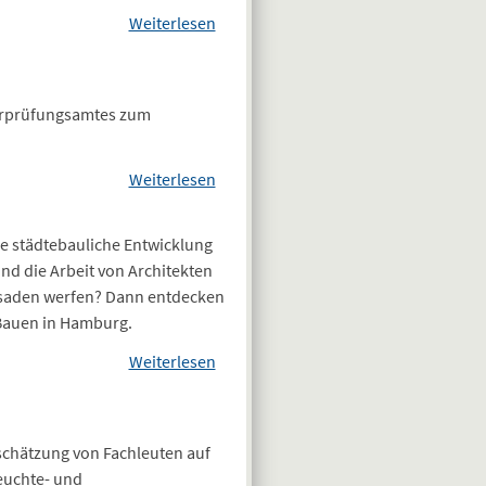
Weiterlesen
über Erfolg der Kammern:
Schreiben des
Bundesfinanzministeriums
zur Gewinnrealisierung bei
berprüfungsamtes zum
Abschlagszahlungen
Weiterlesen
über Neuer
Internetauftritt
zum
ie städtebauliche Entwicklung
Technischen
nd die Arbeit von Architekten
Referendariat
assaden werfen? Dann entdecken
 Bauen in Hamburg.
Weiterlesen
über Tag der
Architektur und
Ingenieurbaukunst
schätzung von Fachleuten auf
euchte- und