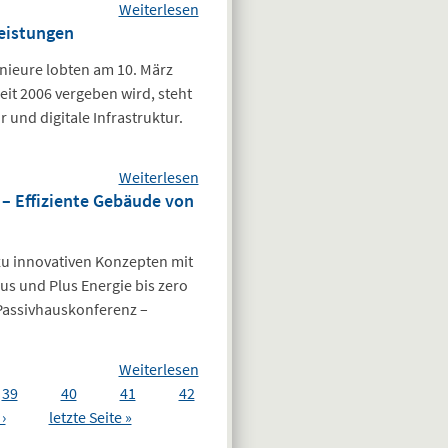
Weiterlesen
über
eistungen
Ausstellungsprojekt
„Hamburg – die
ieure lobten am 10. März
wachsende Stadt“
it 2006 vergeben wird, steht
vom Fritz
und digitale Infrastruktur.
Schumacher-
Institut
Weiterlesen
über Wettbewerb
 – Effiziente Gebäude von
zur Würdigung
herausragender
Ingenieurleistungen
zu innovativen Konzepten mit
us und Plus Energie bis zero
Passivhauskonferenz –
Weiterlesen
über Call for Papers -
39
40
41
42
7. Norddeutsche
›
letzte Seite »
Passivhauskonferenz
– Effiziente Gebäude