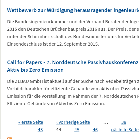
Wettbewerb zur Würdigung herausragender Ingenieurl
Die Bundesingenieurkammer und der Verband Beratender Ingen
2015 den Deutschen Brückenbaupreis 2016 aus. Der Preis, der se
unter der Schirmherrschaft des Bundesministeriums für Verkehr 
Einsendeschluss ist der 12. September 2015.
Call for Papers - 7. Norddeutsche Passivhauskonferenz
Aktiv bis Zero Emission
Die ZEBAU GmbH ist aktuell auf der Suche nach Redebeiträgen 
Vorbildcharakter für effiziente Gebäude von aktiv über Passivha
Emission für die Vorstellung im Rahmen der 7. Norddeutschen 
Effiziente Gebäude von Aktiv bis Zero Emission.
Seiten
« erste Seite
‹ vorherige Seite
…
38
43
44
45
46
nächste Seite 