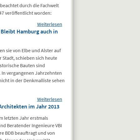
beachtet durch die Fachwelt
47 veröffentlicht worden:
Weiterlesen
über
 Bleibt Hamburg auch in
Europäisches
„Schimmel“-
Patent
en sie von Elbe und Alster auf
 Stadt, schieben sich heute
storische Bauten sind
. In vergangenen Jahrzehnten
icht in der Denkmalliste sehen
Weiterlesen
über
Architekten im Jahr 2013
Podiumsdiskussion:
Stadtentwicklung
m letzten Jahr erstmals
und Stadtbild –
d Beratender Ingenieure VBI
Bleibt Hamburg
re BDB beauftragt und von
auch in Zukunft