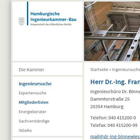
Direkt zum Inhalt
Die Kammer
Startseite
»
Ingenieursuch
Sie sind hier
Herr Dr.-Ing. Fr
Ingenieursuche
Ingenieurbüro Dr. Binn
Expertensuche
Dammtorstraße 25
Mitgliederlisten
20354 Hamburg
Energieberater
Telefon:
040 415200-0
Sachverständige
Telefax:
040 415200-99
SiGeKo
mail@dr-ing-binnewies