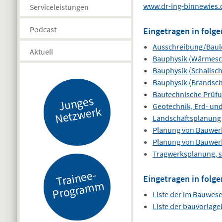
www.dr-ing-binnewies.
Serviceleistungen
Podcast
Eingetragen in folge
Ausschreibung/Baul
Aktuell
Bauphysik (Wärmesc
Bauphysik (Schallsch
Bauphysik (Brandsch
Bautechnische Prüf
J
u
n
g
es
N
etz
w
er
Geotechnik, Erd- un
k
Landschaftsplanung
Planung von Bauwer
Planung von Bauwer
Tragwerksplanung, s
Tr
ai
n
e
e-
Pr
o
gr
a
m
Eingetragen in folge
m
Liste der im Bauwes
Liste der bauvorlag