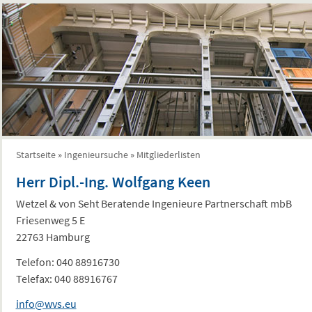
Startseite
»
Ingenieursuche
»
Mitgliederlisten
Sie sind hier
Herr Dipl.-Ing. Wolfgang Keen
Wetzel & von Seht Beratende Ingenieure Partnerschaft mbB
Friesenweg 5 E
22763 Hamburg
Telefon:
040 88916730
Telefax:
040 88916767
info@wvs.eu