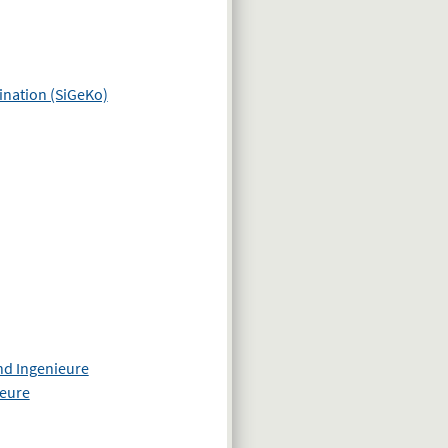
ination (SiGeKo)
nd Ingenieure
ieure