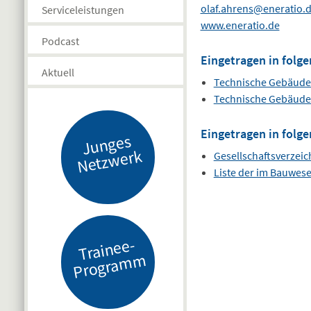
olaf.ahrens@eneratio.
Serviceleistungen
www.eneratio.de
Podcast
Eingetragen in folge
Aktuell
Technische Gebäudeau
Technische Gebäudeau
Eingetragen in folge
J
u
n
g
es
N
etz
w
er
k
Gesellschaftsverzeic
Liste der im Bauwes
Tr
ai
n
e
e-
Pr
o
gr
a
m
m