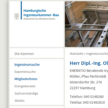
Direkt zum Inhalt
Die Kammer
Startseite
»
Ingenieursuch
Sie sind hier
Herr Dipl.-Ing. O
Ingenieursuche
ENERATIO Beratende Ing
Expertensuche
Müller, Pfau PartGmbB
Mitgliederlisten
Alsterdorfer Str. 276
Energieberater
22297 Hamburg
Sachverständige
Telefon:
040 5148280
SiGeKo
Telefax:
040 51482810