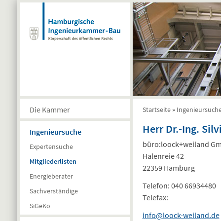
Direkt zum Inhalt
Die Kammer
Startseite
»
Ingenieursuch
Sie sind hier
Herr Dr.-Ing. Sil
Ingenieursuche
büro:loock+weiland Gm
Expertensuche
Halenreie 42
Mitgliederlisten
22359 Hamburg
Energieberater
Telefon:
040 66934480
Sachverständige
Telefax:
SiGeKo
info@loock-weiland.de