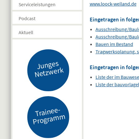
www.loock-weiland.de
Serviceleistungen
Podcast
Eingetragen in folge
Ausschreibung/Baul
Aktuell
Ausschreibung/Baul
Bauen im Bestand
Tragwerksplanung, s
J
u
n
g
es
N
etz
w
er
Eingetragen in folge
k
Liste der im Bauwes
Liste der bauvorlag
Tr
ai
n
e
e-
Pr
o
gr
a
m
m