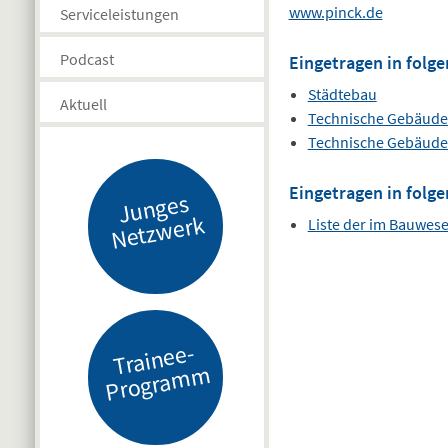
www.pinck.de
Serviceleistungen
Podcast
Eingetragen in folge
Städtebau
Aktuell
Technische Gebäudeau
Technische Gebäudeau
Eingetragen in folge
J
u
n
g
es
N
etz
w
er
k
Liste der im Bauwes
Tr
ai
n
e
e-
Pr
o
gr
a
m
m