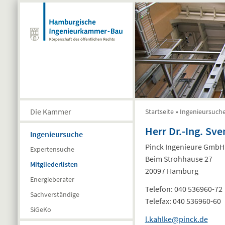
Direkt zum Inhalt
Die Kammer
Startseite
»
Ingenieursuch
Sie sind hier
Herr Dr.-Ing. Sv
Ingenieursuche
Pinck Ingenieure GmbH
Expertensuche
Beim Strohhause 27
Mitgliederlisten
20097 Hamburg
Energieberater
Telefon:
040 536960-72
Sachverständige
Telefax:
040 536960-60
SiGeKo
l.kahlke@pinck.de