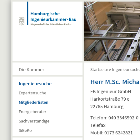
Direkt zum Inhalt
Die Kammer
Startseite
»
Ingenieursuch
Sie sind hier
Herr M.Sc. Micha
Ingenieursuche
EB Ingenieur GmbH
Expertensuche
Harkortstraße 79 e
Mitgliederlisten
22765 Hamburg
Energieberater
Telefon:
040 3346592-0
Sachverständige
Telefax:
SiGeKo
Mobil:
0173 6242821