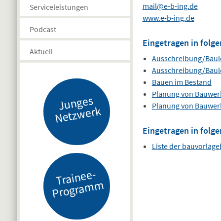
mail@e-b-ing.de
Serviceleistungen
www.e-b-ing.de
Podcast
Eingetragen in folge
Aktuell
Ausschreibung/Baul
Ausschreibung/Baul
Bauen im Bestand
Planung von Bauwer
J
u
n
g
es
N
etz
w
er
Planung von Bauwer
k
Eingetragen in folge
Liste der bauvorlag
Tr
ai
n
e
e-
Pr
o
gr
a
m
m