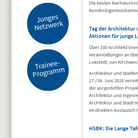
Die besten Nachwuchsta
Bundesingenieurkammer 
J
u
n
g
es
N
etz
w
er
k
Tag der Architektu
Aktionen für junge L
Über 100 Architekt:inne
Veranstaltungen an über
Tr
ai
n
e
e-
Pr
o
gr
a
m
Lokstedt, von Kirchwer
m
Architektur und Stadte
27./28. Juni 2026 vermi
der vorgestellten Proje
Architektur und Ingenie
Architektur und Stadt m
im direkten Austausch m
HSBK: Die Lange Tafe