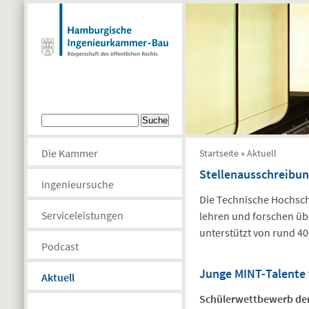
Direkt zum Inhalt
Suchformular
Suche
Sie sind hier
Die Kammer
Startseite
»
Aktuell
Stellenausschreibun
Ingenieursuche
Die Technische Hochschu
Serviceleistungen
lehren und forschen üb
unterstützt von rund 40
Podcast
Junge MINT-Talente 
Aktuell
Schülerwettbewerb der