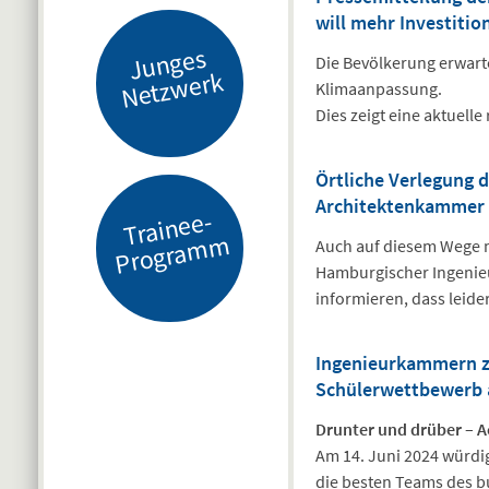
will mehr Investit
J
u
n
g
es
N
etz
w
er
Die Bevölkerung erwart
k
Klimaanpassung.
Dies zeigt eine aktuel
Örtliche Verlegung
Architektenkammer
Tr
ai
n
e
e-
Pr
o
gr
a
m
m
Auch auf diesem Wege 
Hamburgischer Ingeni
informieren, dass leider
Ingenieurkammern z
Schülerwettbewerb 
Drunter und drüber – 
Am 14. Juni 2024 würd
die besten Teams des b