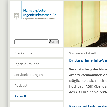
Direkt zum Inhalt
Suchformular
Suche
Sie sind hier
Die Kammer
Startseite
»
Aktuell
Dritte offene Info-V
Ingenieursuche
Veranstaltung der Ha
Serviceleistungen
Architektenkammer:
Am
Möglichkeit, sich in e
Podcast
Hochbau (ABH) über das
des ABH in einen direk
Aktuell
Pressemitteilung d