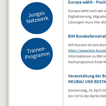
Europa wählt - Pos
Europa steht nach wie 
J
u
n
g
es
N
etz
w
er
k
Digitalisierung, Migra
Lösungen muss hier die
BIM Bundesfernstra
Seit Kurzem ist vom Bu
Tr
ai
n
e
e-
Pr
o
gr
a
m
https://www.bim-bunde
m
Informationen zu BIM im
Fachsymposium Ende Mär
Veranstaltung der 
NEUBAU UND BEST
Donnerstag, 18. April 202
Vor Ort in der Berlin Me