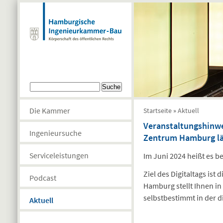
Direkt zum Inhalt
Suchformular
Suche
Sie sind hier
Die Kammer
Startseite
»
Aktuell
Veranstaltungshinwei
Ingenieursuche
Zentrum Hamburg lä
Serviceleistungen
Im Juni 2024 heißt es b
Ziel des Digitaltags ist
Podcast
Hamburg stellt Ihnen in
selbstbestimmt in der d
Aktuell