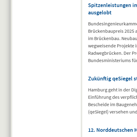
Spitzenleistungen i
ausgelobt
Bundesingenieurkammer
Brückenbaupreis 2025 
im Brückenbau. Neubau
wegweisende Projekte i
Radwegbrücken. Der Pre
Bundesministeriums für
Zukünftig qeSiegel s
Hamburg geht in der Dig
Einführung des verpfli
Bescheide im Baugenehm
(qeSiegel) versehen un
12. Norddeutschen 