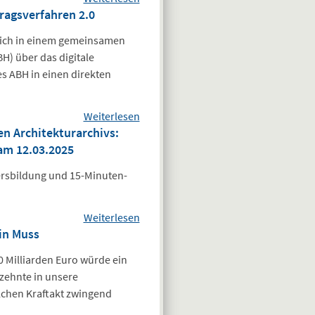
ragsverfahren 2.0
Schülerwettbewerb
JUNIOR.ING 2025
 sich in einem gemeinsamen
„Turm – hoch
) über das digitale
hinaus“: junge
s ABH in einen direkten
Hamburger
Ingenieurtalente
Weiterlesen
über Fünfte offene
ausgezeichnet
n Architekturarchivs:
Info-Veranstaltung
am 12.03.2025
zum Digitalen
Bauantragsverfahren
ersbildung und 15-Minuten-
2.0
Weiterlesen
über Weitere
in Muss
Veranstaltung aus
der Reihe des
 Milliarden Euro würde ein
Hamburgischen
rzehnte in unsere
Architekturarchivs:
olchen Kraftakt zwingend
„Bauwende