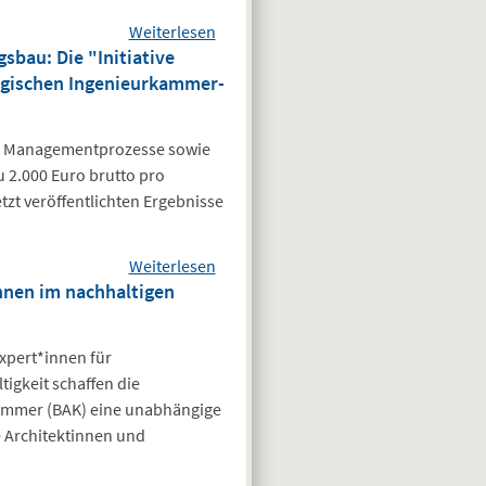
bereichern!
Weiterlesen
Zukunft trifft
über
bau: Die "Initiative
Sondervermögen
Vergangenheit“
rgischen Ingenieurkammer-
Infrastruktur von
am 12.03.2025
500 Milliarden ist
ein Muss
nd Managementprozesse sowie
2.000 Euro brutto pro
zt veröffentlichten Ergebnisse
Weiterlesen
über Gemeinsam
innen im nachhaltigen
gegen die
Kostensteigerungen
im Wohnungsbau:
xpert*innen für
Die "Initiative
igkeit schaffen die
kostenreduziertes
ammer (BAK) eine unabhängige
Bauen" mit
e Architektinnen und
Beteiligung der
Hamburgischen