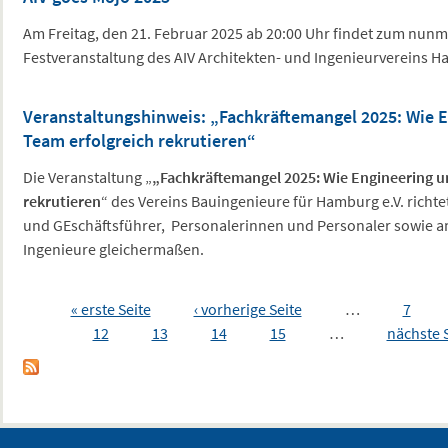
Am Freitag, den 21. Februar 2025 ab 20:00 Uhr findet zum nun
Festveranstaltung des AIV Architekten- und Ingenieurvereins Ham
Veranstaltungshinweis: „Fachkräftemangel 2025: Wie E
Team erfolgreich rekrutieren“
Die Veranstaltung „
„Fachkräftemangel 2025: Wie Engineering u
rekrutieren
“ des Vereins Bauingenieure für Hamburg e.V. richte
und GEschäftsführer, Personalerinnen und Personaler sowie a
Ingenieure gleichermaßen.
Seiten
« erste Seite
‹ vorherige Seite
…
7
12
13
14
15
…
nächste S