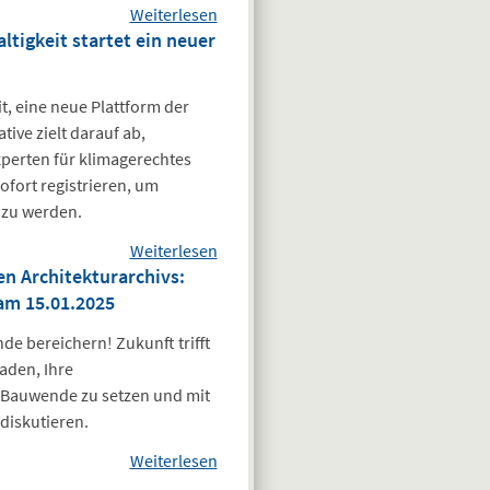
Weiterlesen
Ingenieurkammer-
über
tigkeit startet ein neuer
Bundesregister
Bau präsentiert
Nachhaltigkeit:
Ergebnisse
Der Ort für
t, eine neue Plattform der
Vorreiter*innen
ive zielt darauf ab,
im
perten für klimagerechtes
nachhaltigen
fort registrieren, um
Planen und
 zu werden.
Bauen
Weiterlesen
über Finden.
n Architekturarchivs:
Planen. Bauen:
am 15.01.2025
Mit dem
Bundesregister
e bereichern! Zukunft trifft
Nachhaltigkeit
aden, Ihre
startet ein
r Bauwende zu setzen und mit
neuer
diskutieren.
Wegweiser für
Weiterlesen
nachhaltiges
über Weitere
Veranstaltung aus
Bauen