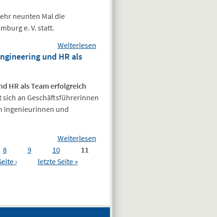
der Reihe des
mehr neunten Mal die
Hamburgischen
burg e. V. statt.
Architekturarchivs:
Weiterlesen
über
„Bauwende
ngineering und HR als
AIV
bereichern!
goes
Zukunft trifft
Mojo
Vergangenheit“
nd HR als Team erfolgreich
2025
am 15.01.2025
t sich an Geschäftsführerinnen
n Ingenieurinnen und
Weiterlesen
über
8
9
10
11
Veranstaltungshinweis:
eite ›
letzte Seite »
„Fachkräftemangel
2025: Wie Engineering
und HR als Team
erfolgreich
rekrutieren“