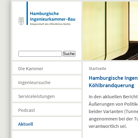
Direkt zum Inhalt
Suchformular
Suche
Sie sind hier
Die Kammer
Startseite
Hamburgische Ingen
Ingenieursuche
Köhlbrandquerung
Serviceleistungen
In den aktuellen Beric
Äußerungen von Politik
Podcast
beider Varianten (Tunn
angenommen bei der Tun
Aktuell
verantwortlich sei.