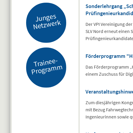
Sonderlehrgang „Sc
Prüfingenieurkandi
J
u
n
g
es
N
etz
w
er
k
Der VPI Vereinigung der
SLV Nord erneut einen 
Prüfingenieurkandidate
Förderprogramm "Ha
Tr
ai
n
e
e-
Pr
o
gr
a
m
m
Das Förderprogramm „Ha
einem Zuschuss für Di
Veranstaltungshinwe
Zum diesjährigen Kongre
mit Bezug Fahrwegtechn
Ingenieurinnen sowie qu