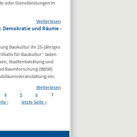
e oder Dienstleistungen in
23.10.2025
Weiterlesen
über Information zum
r: Demokratie und Räume -
Barrierefreiheitsstärkungsgesetz
(BFSG)
tung Baukultur ihr 25-jähriges
tiativ für Baukultur“ laden
nen, Stadtentwicklung und
und Raumforschung (BBSR)
ubiläumsveranstaltung ein.
Weiterlesen
über
4
5
6
7
Jubiläumsveranstaltung
ite ›
letzte Seite »
der Bundesstiftung
Baukultur: Demokratie
und Räume - 25 Jahre
initiativ für Baukultur