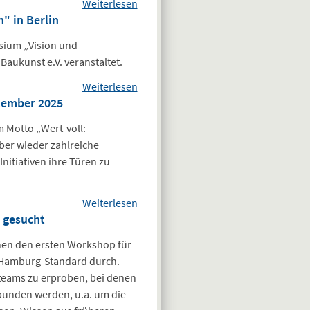
Weiterlesen
über 
" in Berlin
Bundesingenieurkammerversammlu
wählt in Chemnitz den Vorstand 
sium „Vision und
Bundesingenieurkamm
Baukunst e.V. veranstaltet.
Weiterlesen
über
tember 2025
Tragwerksplaner-
Symposium
 Motto „Wert-voll:
"Vision und
ber wieder zahlreiche
Konstruktion" in
itiativen ihre Türen zu
Berlin
Weiterlesen
über Tag
 gesucht
des
offenen
nen den ersten Workshop für
Denkmals
 Hamburg-Standard durch.
Hamburg
uteams zu erproben, bei denen
am 12. bis
bunden werden, u.a. um die
14.