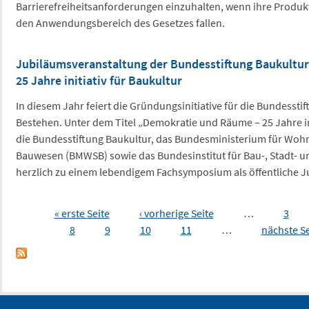
Barrierefreiheitsanforderungen einzuhalten, wenn ihre Produkt
den Anwendungsbereich des Gesetzes fallen.
Jubiläumsveranstaltung der Bundesstiftung Baukultu
25 Jahre initiativ für Baukultur
In diesem Jahr feiert die Gründungsinitiative für die Bundesstif
Bestehen. Unter dem Titel „Demokratie und Räume – 25 Jahre ini
die Bundesstiftung Baukultur, das Bundesministerium für Woh
Bauwesen (BMWSB) sowie das Bundesinstitut für Bau-, Stadt- 
herzlich zu einem lebendigem Fachsymposium als öffentliche J
Seiten
« erste Seite
‹ vorherige Seite
…
3
8
9
10
11
…
nächste Se