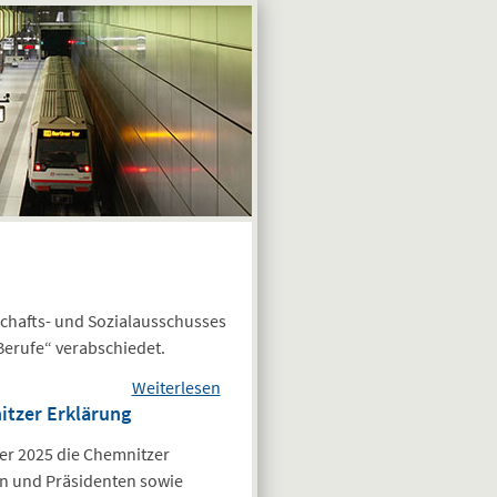
chafts- und Sozialausschusses
Berufe“ verabschiedet.
Weiterlesen
über EWSA-
tzer Erklärung
Stellungnahme
„KI und Freie
r 2025 die Chemnitzer
Berufe“
en und Präsidenten sowie