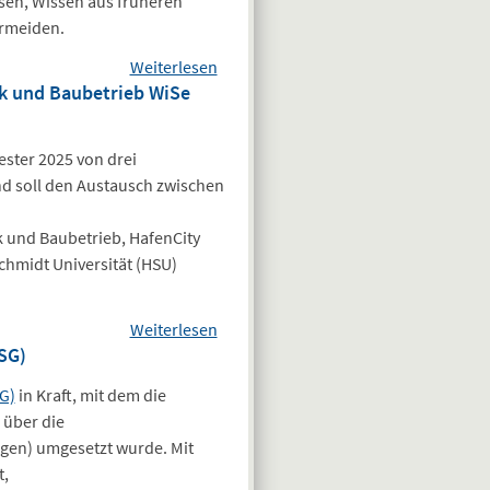
en, Wissen aus früheren
September
ermeiden.
2025
Weiterlesen
über
ik und Baubetrieb WiSe
Bauunternehmen
für Pilotprojekte
Hamburg-
ster 2025 von drei
Standard gesucht
nd soll den Austausch zwischen
k und Baubetrieb, HafenCity
hmidt Universität (HSU)
Weiterlesen
über
SG)
Veranstaltungshinweis:
Forum des Instituts
G)
in Kraft, mit dem die
Geotechnik und
 über die
Baubetrieb WiSe
ngen) umgesetzt wurde. Mit
2025/2026 - Start der
t,
Vortragsreihe: