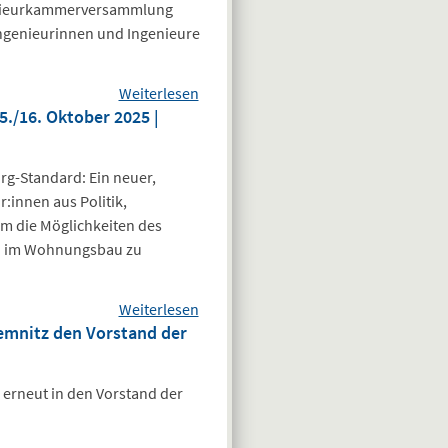
enieurkammerversammlung
ngenieurinnen und Ingenieure
Weiterlesen
über 76.
./16. Oktober 2025 |
Bundeskammerversammlung
verabschiedet Chemnitzer
Erklärung
g-Standard: Ein neuer,
:innen aus Politik,
m die Möglichkeiten des
n im Wohnungsbau zu
Weiterlesen
über
mnitz den Vorstand der
Veranstaltungshinweis:
Wohnbaukonferenz
2025, am 15./16.
e erneut in den Vorstand der
Oktober 2025 |
Architektur Centrum