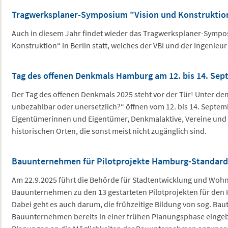
Tragwerksplaner-Symposium "Vision und Konstruktion
Auch in diesem Jahr findet wieder das Tragwerksplaner-Sympo
Konstruktion“ in Berlin statt, welches der VBI und der Ingenieur 
Tag des offenen Denkmals Hamburg am 12. bis 14. Sep
Der Tag des offenen Denkmals 2025 steht vor der Tür! Unter dem
unbezahlbar oder unersetzlich?“ öffnen vom 12. bis 14. Septem
Eigentümerinnen und Eigentümer, Denkmalaktive, Vereine und In
historischen Orten, die sonst meist nicht zugänglich sind.
Bauunternehmen für Pilotprojekte Hamburg-Standard
Am 22.9.2025 führt die Behörde für Stadtentwicklung und Woh
Bauunternehmen zu den 13 gestarteten Pilotprojekten für den
Dabei geht es auch darum, die frühzeitige Bildung von sog. Ba
Bauunternehmen bereits in einer frühen Planungsphase einge