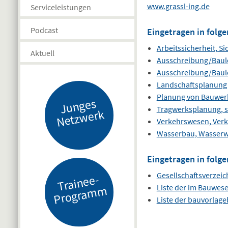
www.grassl-ing.de
Serviceleistungen
Podcast
Eingetragen in folge
Arbeitssicherheit, S
Aktuell
Ausschreibung/Baul
Ausschreibung/Baul
Landschaftsplanung
Planung von Bauwer
J
u
n
g
es
N
etz
w
er
Tragwerksplanung, s
k
Verkehrswesen, Ver
Wasserbau, Wasserwi
Eingetragen in folge
Gesellschaftsverzeic
Tr
ai
n
e
e-
Pr
o
gr
a
m
Liste der im Bauwes
m
Liste der bauvorlag