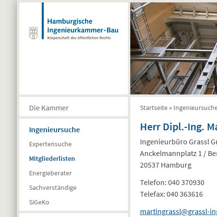
Direkt zum Inhalt
Die Kammer
Startseite
»
Ingenieursuch
Sie sind hier
Herr Dipl.-Ing. M
Ingenieursuche
Ingenieurbüro Grassl 
Expertensuche
Anckelmannplatz 1 / Be
Mitgliederlisten
20537 Hamburg
Energieberater
Telefon:
040 370930
Sachverständige
Telefax:
040 363616
SiGeKo
martingrassl@grassl-in