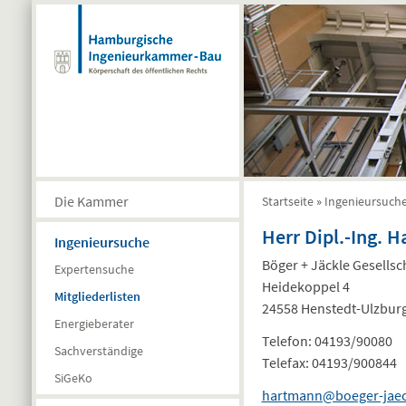
Direkt zum Inhalt
Die Kammer
Startseite
»
Ingenieursuch
Sie sind hier
Herr Dipl.-Ing. 
Ingenieursuche
Böger + Jäckle Gesells
Expertensuche
Heidekoppel 4
Mitgliederlisten
24558 Henstedt-Ulzbur
Energieberater
Telefon:
04193/90080
Sachverständige
Telefax:
04193/900844
SiGeKo
hartmann@boeger-jaec