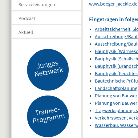
www.boeger-jaeckle.de
Serviceleistungen
Podcast
Eingetragen in folge
Arbeitssicherheit, S
Aktuell
Ausschreibung/Baul
Ausschreibung/Baul
Bauphysik (Wärmesc
Bauphysik (Schallsch
J
u
n
g
es
N
etz
w
er
Bauphysik (Brandsch
k
Bauphysik (Feuchtes
Bautechnische Prüf
Landschaftsplanung
Planung von Bauwer
Planung von Bauwer
Tr
ai
n
e
e-
Pr
o
gr
a
m
Tragwerksplanung, s
m
Verkehrswesen, Ver
Wasserbau, Wasserwi