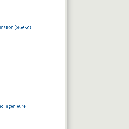
ination (SiGeKo)
nd Ingenieure