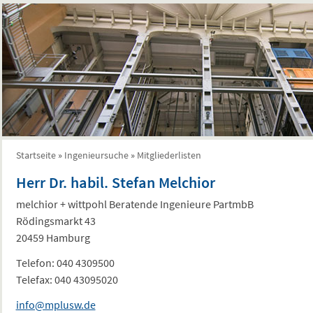
Startseite
»
Ingenieursuche
»
Mitgliederlisten
Sie sind hier
Herr Dr. habil. Stefan Melchior
melchior + wittpohl Beratende Ingenieure PartmbB
Rödingsmarkt 43
20459 Hamburg
Telefon:
040 4309500
Telefax:
040 43095020
info@mplusw.de