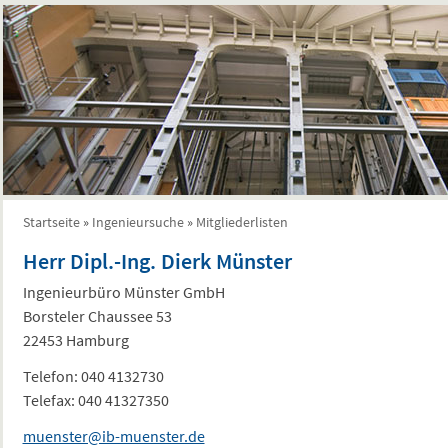
Startseite
»
Ingenieursuche
»
Mitgliederlisten
Sie sind hier
Herr Dipl.-Ing. Dierk Münster
Ingenieurbüro Münster GmbH
Borsteler Chaussee 53
22453 Hamburg
Telefon:
040 4132730
Telefax:
040 41327350
muenster@ib-muenster.de