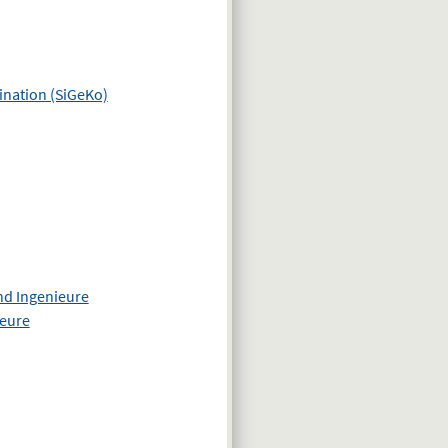
ination (SiGeKo)
nd Ingenieure
ieure