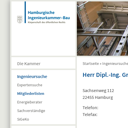
Direkt zum Inhalt
Die Kammer
Startseite
»
Ingenieursuch
Sie sind hier
Herr Dipl.-Ing. G
Ingenieursuche
Expertensuche
Sachsenweg 112
Mitgliederlisten
22455 Hamburg
Energieberater
Telefon:
Sachverständige
Telefax:
SiGeKo