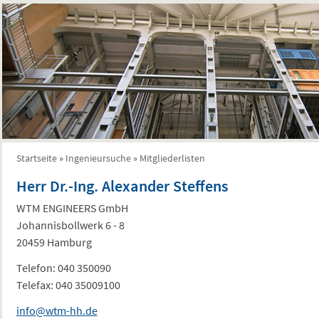
Startseite
»
Ingenieursuche
»
Mitgliederlisten
Sie sind hier
Herr Dr.-Ing. Alexander Steffens
WTM ENGINEERS GmbH
Johannisbollwerk 6 - 8
20459 Hamburg
Telefon:
040 350090
Telefax:
040 35009100
info@wtm-hh.de