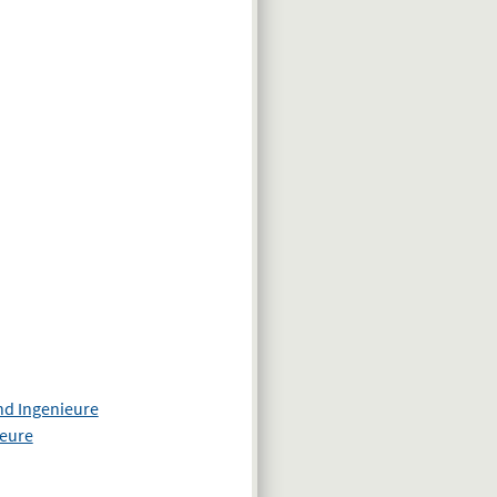
nd Ingenieure
ieure