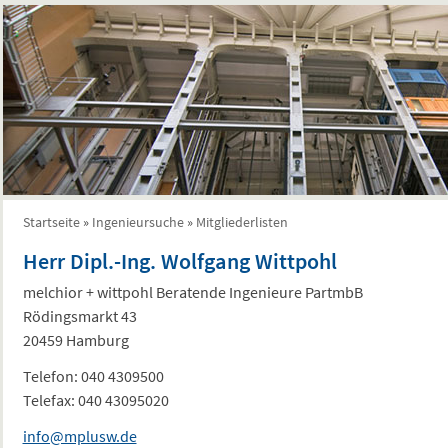
Startseite
»
Ingenieursuche
»
Mitgliederlisten
Sie sind hier
Herr Dipl.-Ing. Wolfgang Wittpohl
melchior + wittpohl Beratende Ingenieure PartmbB
Rödingsmarkt 43
20459 Hamburg
Telefon:
040 4309500
Telefax:
040 43095020
info@mplusw.de