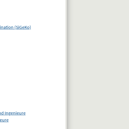
ination (SiGeKo)
nd Ingenieure
ieure