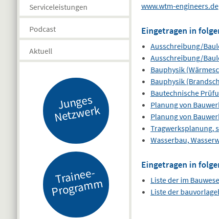
www.wtm-engineers.de
Serviceleistungen
Podcast
Eingetragen in folge
Ausschreibung/Baul
Aktuell
Ausschreibung/Baul
Bauphysik (Wärmesc
Bauphysik (Brandsch
Bautechnische Prüf
J
u
n
g
es
N
etz
w
er
Planung von Bauwer
k
Planung von Bauwer
Tragwerksplanung, s
Wasserbau, Wasserwi
Eingetragen in folge
Tr
ai
n
e
e-
Pr
o
gr
a
m
Liste der im Bauwes
m
Liste der bauvorlag