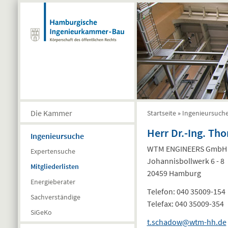
Direkt zum Inhalt
Die Kammer
Startseite
»
Ingenieursuch
Sie sind hier
Herr Dr.-Ing. T
Ingenieursuche
WTM ENGINEERS GmbH
Expertensuche
Johannisbollwerk 6 - 8
Mitgliederlisten
20459 Hamburg
Energieberater
Telefon:
040 35009-154
Sachverständige
Telefax:
040 35009-354
SiGeKo
t.schadow@wtm-hh.de