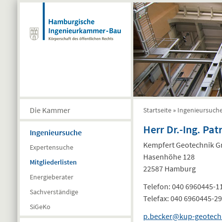
Direkt zum Inhalt
Die Kammer
Startseite
»
Ingenieursuch
Sie sind hier
Herr Dr.-Ing. Pat
Ingenieursuche
Kempfert Geotechnik 
Expertensuche
Hasenhöhe 128
Mitgliederlisten
22587 Hamburg
Energieberater
Telefon:
040 6960445-1
Sachverständige
Telefax:
040 6960445-29
SiGeKo
p.becker@kup-geotech