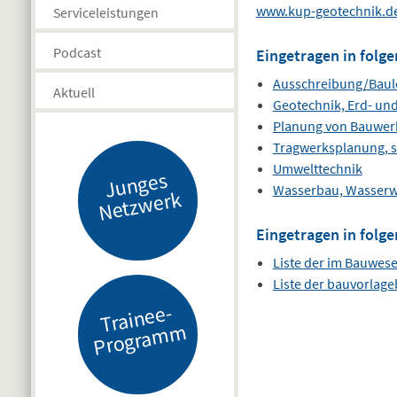
www.kup-geotechnik.d
Serviceleistungen
Podcast
Eingetragen in folge
Ausschreibung/Baul
Aktuell
Geotechnik, Erd- un
Planung von Bauwer
Tragwerksplanung, s
Umwelttechnik
J
u
n
g
es
N
etz
w
er
Wasserbau, Wasserwi
k
Eingetragen in folge
Liste der im Bauwes
Liste der bauvorlag
Tr
ai
n
e
e-
Pr
o
gr
a
m
m