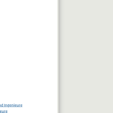
nd Ingenieure
ieure