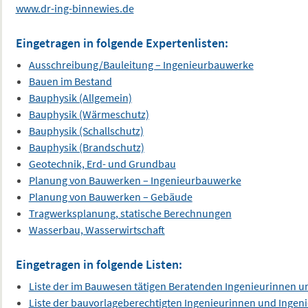
www.dr-ing-binnewies.de
Eingetragen in folgende Expertenlisten:
Ausschreibung/Bauleitung – Ingenieurbauwerke
Bauen im Bestand
Bauphysik (Allgemein)
Bauphysik (Wärmeschutz)
Bauphysik (Schallschutz)
Bauphysik (Brandschutz)
Geotechnik, Erd- und Grundbau
Planung von Bauwerken – Ingenieurbauwerke
Planung von Bauwerken – Gebäude
Tragwerksplanung, statische Berechnungen
Wasserbau, Wasserwirtschaft
Eingetragen in folgende Listen:
Liste der im Bauwesen tätigen Beratenden Ingenieurinnen u
Liste der bauvorlageberechtigten Ingenieurinnen und Ingen