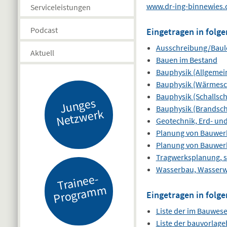
www.dr-ing-binnewies.
Serviceleistungen
Podcast
Eingetragen in folge
Ausschreibung/Baul
Aktuell
Bauen im Bestand
Bauphysik (Allgemei
Bauphysik (Wärmesc
Bauphysik (Schallsch
J
u
n
g
es
N
etz
w
er
Bauphysik (Brandsch
k
Geotechnik, Erd- un
Planung von Bauwer
Planung von Bauwer
Tragwerksplanung, s
Wasserbau, Wasserwi
Tr
ai
n
e
e-
Pr
o
gr
a
m
m
Eingetragen in folge
Liste der im Bauwes
Liste der bauvorlag