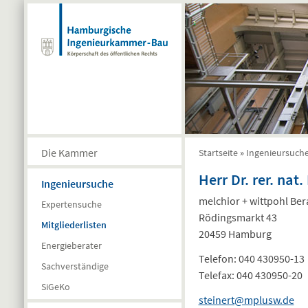
Direkt zum Inhalt
Die Kammer
Startseite
»
Ingenieursuch
Sie sind hier
Herr Dr. rer. nat
Ingenieursuche
melchior + wittpohl Be
Expertensuche
Rödingsmarkt 43
Mitgliederlisten
20459 Hamburg
Energieberater
Telefon:
040 430950-13
Sachverständige
Telefax:
040 430950-20
SiGeKo
steinert@mplusw.de