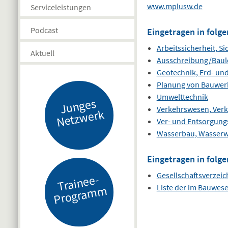
www.mplusw.de
Serviceleistungen
Podcast
Eingetragen in folge
Arbeitssicherheit, S
Aktuell
Ausschreibung/Baul
Geotechnik, Erd- un
Planung von Bauwer
Umwelttechnik
J
u
n
g
es
N
etz
w
er
Verkehrswesen, Ver
k
Ver- und Entsorgung
Wasserbau, Wasserwi
Eingetragen in folge
Gesellschaftsverzeic
Tr
ai
n
e
e-
Pr
o
gr
a
m
Liste der im Bauwes
m