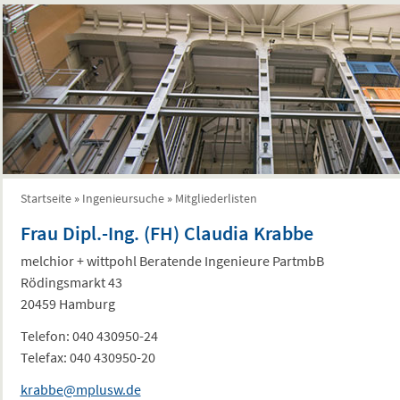
Startseite
»
Ingenieursuche
»
Mitgliederlisten
Sie sind hier
Frau Dipl.-Ing. (FH) Claudia Krabbe
melchior + wittpohl Beratende Ingenieure PartmbB
Rödingsmarkt 43
20459 Hamburg
Telefon:
040 430950-24
Telefax:
040 430950-20
krabbe@mplusw.de