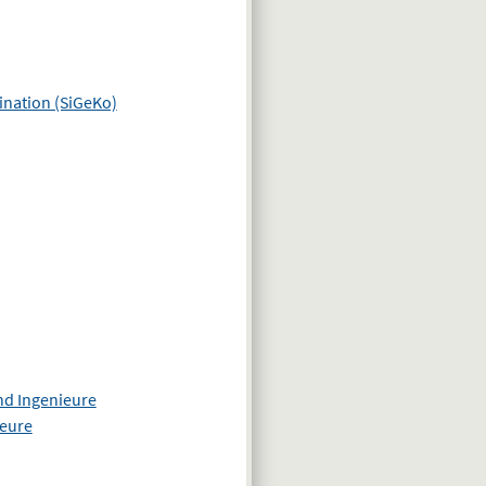
ination (SiGeKo)
nd Ingenieure
ieure