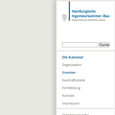
Direkt zum Inhalt
Suchformular
Suche
Die Kammer
Organisation
Gremien
Geschäftsstelle
Fortbildung
Kontakt
Impressum
Ingenieursuche