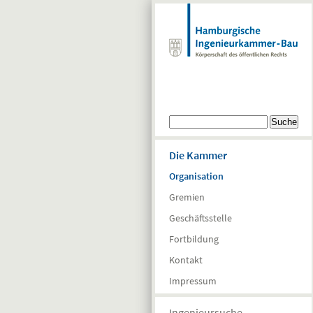
Direkt zum Inhalt
Suchformular
Suche
Die Kammer
Organisation
Gremien
Geschäftsstelle
Fortbildung
Kontakt
Impressum
Ingenieursuche