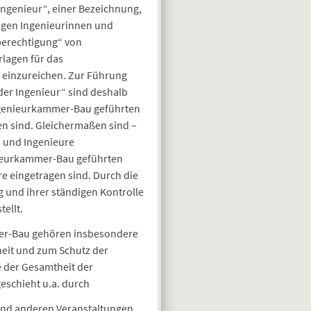
ngenieur“, einer Bezeichnung,
tigen Ingenieurinnen und
berechtigung“ von
rlagen für das
einzureichen. Zur Führung
er Ingenieur“ sind deshalb
Ingenieurkammer-Bau geführten
en sind. Gleichermaßen sind –
n und Ingenieure
nieurkammer-Bau geführten
e eingetragen sind. Durch die
 und ihrer ständigen Kontrolle
ellt.
er-Bau gehören insbesondere
heit und zum Schutz der
 der Gesamtheit der
eschieht u.a. durch
 und anderen Veranstaltungen,