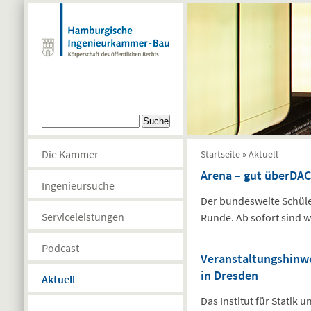
Direkt zum Inhalt
Suchformular
Suche
Sie sind hier
Die Kammer
Startseite
»
Aktuell
Arena – gut überDAC
Ingenieursuche
Der bundesweite Schüle
Serviceleistungen
Runde. Ab sofort sind w
Podcast
Veranstaltungshinwe
in Dresden
Aktuell
Das Institut für Statik