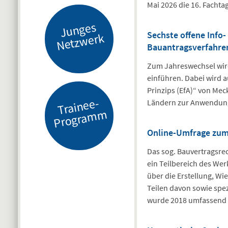
Mai 2026 die 16. Fachta
J
u
n
g
es
N
etz
w
er
Sechste offene Info
k
Bauantragsverfahre
Zum Jahreswechsel wird
einführen. Dabei wird a
Prinzips (EfA)“ von Me
Tr
ai
n
e
e-
Pr
o
gr
a
m
Ländern zur Anwendun
m
Online-Umfrage zum 
Das sog. Bauvertragsrech
ein Teilbereich des Wer
über die Erstellung, W
Teilen davon sowie spe
wurde 2018 umfassend n