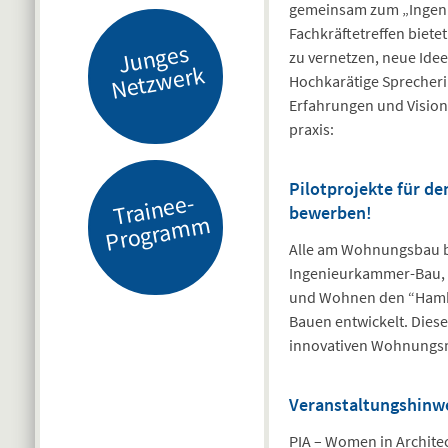
gemeinsam zum „Ingenie
Fachkräftetreffen biete
J
u
n
g
es
N
etz
w
er
zu vernetzen, neue Idee
k
Hochkarätige Sprecheri
Erfahrungen und Vision
praxis:
Pilotprojekte für d
Tr
ai
n
e
e-
Pr
o
gr
a
m
bewerben!
m
Alle am Wohnungsbau be
Ingenieurkammer-Bau, 
und Wohnen den “Hambur
Bauen entwickelt. Dies
innovativen Wohnungs
Veranstaltungshinwe
PIA – Women in Architect