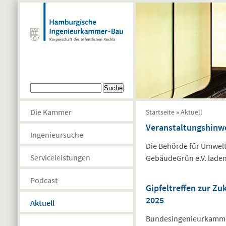
Direkt zum Inhalt
Suchformular
Suche
Sie sind hier
Die Kammer
Startseite
»
Aktuell
Veranstaltungshinw
Ingenieursuche
Die Behörde für Umwelt
Serviceleistungen
GebäudeGrün e.V. laden
Podcast
Gipfeltreffen zur Zu
2025
Aktuell
Bundesingenieurkammer 