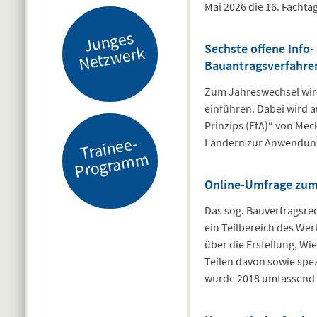
Mai 2026 die 16. Fachta
J
u
n
g
es
N
etz
w
er
Sechste offene Info
k
Bauantragsverfahre
Zum Jahreswechsel wird
einführen. Dabei wird a
Prinzips (EfA)“ von Me
Tr
ai
n
e
e-
Pr
o
gr
a
m
Ländern zur Anwendun
m
Online-Umfrage zum 
Das sog. Bauvertragsrech
ein Teilbereich des Wer
über die Erstellung, W
Teilen davon sowie spe
wurde 2018 umfassend n