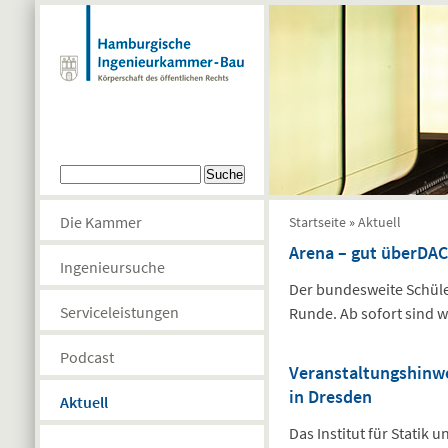
Direkt zum Inhalt
Suchformular
Suche
Sie sind hier
Die Kammer
Startseite
»
Aktuell
Arena – gut überDAC
Ingenieursuche
Der bundesweite Schüle
Serviceleistungen
Runde. Ab sofort sind w
Podcast
Veranstaltungshinwe
in Dresden
Aktuell
Das Institut für Statik