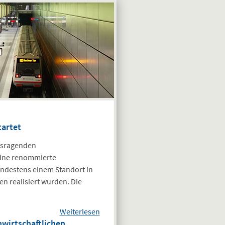
tartet
usragenden
eine renommierte
ndestens einem Standort in
n realisiert wurden. Die
Weiterlesen
über Auslobung
wirtschaftlichen
des Heinze