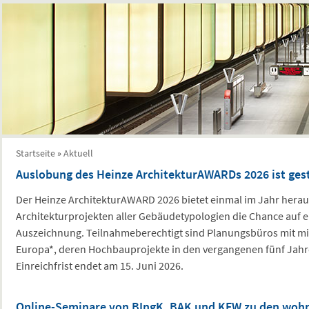
Sie sind hier
Startseite
»
Aktuell
Auslobung des Heinze ArchitekturAWARDs 2026 ist ges
Der Heinze ArchitekturAWARD 2026 bietet einmal im Jahr hera
Architekturprojekten aller Gebäudetypologien die Chance auf 
Auszeichnung. Teilnahmeberechtigt sind Planungsbüros mit mi
Europa*, deren Hochbauprojekte in den vergangenen fünf Jahre
Einreichfrist endet am 15. Juni 2026.
Online-Seminare von BIngK, BAK und KFW zu den wohn