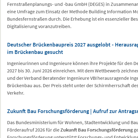
Fernstraßenplanungs- und -bau GmbH (DEGES) in Zusammenar
eine Umfrage zum Einsatz der Methode Building Information Mo
Bundesfernstraßen durch. Die Erhebung ist ein essenzieller Be
Digitalisierung voranzutreiben.
Deutscher Brückenbaupreis 2027 ausgelobt - Herausra
im Brückenbau gesucht
Ingenieurinnen und Ingenieure können ihre Projekte für den 
2027 bis 30. Juni 2026 einreichen. Mit dem Wettbewerb zeich
und der Verband Beratender Ingenieure VBI herausragende Ing
Brückenbau aus. Der Preis steht unter der Schirmherrschaft de
Verkehr.
Zukunft Bau Forschungsförderung | Aufruf zur Antrags
Das Bundesministerium für Wohnen, Stadtentwicklung und Ba
Förderaufruf 2026 für die
Zukunft Bau Forschungsförderung
ge
Forschungsförderung unterstützt Forschungs- und Entwicklung