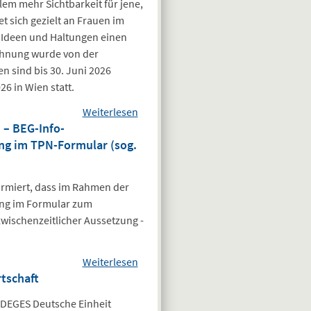
em mehr Sichtbarkeit für jene,
und der
t sich gezielt an Frauen im
Architektenkammer
, Ideen und Haltungen einen
Hamburg
chnung wurde von der
 sind bis 30. Juni 2026
26 in Wien statt.
Weiterlesen
über
 – BEG-Info-
anotHERVIEWture
ng im TPN-Formular (sog.
Award 2026
gestartet: Wenn
Frauen die
ormiert, dass im Rahmen der
Bauwelt neu
ung im Formular zum
denken
wischenzeitlicher Aussetzung -
Weiterlesen
über Bundesamt für
tschaft
Wirtschaft und
Ausfuhrkontrolle (BAFA)
 DEGES Deutsche Einheit