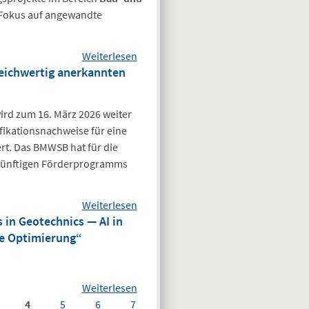
im Brückenbau
Fokus auf angewandte
gesucht
Weiterlesen
über Zukunft Bau
leichwertig anerkannten
Forschungsförderung
| Aufruf zur
Antragsrunde 2026
rd zum 16. März 2026 weiter
fikationsnachweise für eine
rt. Das BMWSB hat für die
künftigen Förderprogramms
Weiterlesen
über Bundesregister
in Geotechnics — AI in
Nachhaltigkeit (BRNH):
he Optimierung“
Kreis der als
gleichwertig
anerkannten
Weiterlesen
Qualifikationsnachweise
über
4
5
6
7
Veranstaltungshinweis:
für eine Eintragung