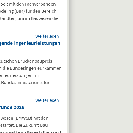
– BEG-Info-
beit mit den Fachverbänden
Wiederaufnahme der
deling (BIM) für den Bereich
Pflichtangaben zur CO2-
standteil, um im Bauwesen die
Einsparung im TPN-
Formular (sog.
Weiterlesen
Energieeffizienzabfragen)
über Umfrage
gende Ingenieurleistungen
BMV/DEGES: BIM
Reifegradmessung
in der Wirtschaft
Deutschen Brückenbaupreis
nen die Bundesingenieurkammer
enieurleistungen im
s Bundesministeriums für
Weiterlesen
über Deutscher
runde 2026
Brückenbaupreis
2027 ausgelobt -
uwesen (BMWSB) hat den
Herausragende
startet. Die Zukunft Bau
Ingenieurleistungen
sprojekte im Bereich
Bau- und