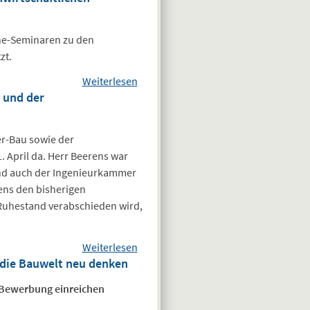
ArchitekturAWARDs
2026 ist gestartet
ine-Seminaren zu den
zt.
Weiterlesen
über Online-
 und der
Seminare von BIngK,
BAK und KFW zu den
wohnwirtschaftlichen
r-Bau sowie der
Förderprogrammen -
 April da. Herr Beerens war
exklusiv für
und auch der Ingenieurkammer
Kammermitglieder
ens den bisherigen
 Ruhestand verabschieden wird,
Weiterlesen
über Wechsel in der
die Bauwelt neu denken
Geschäftsführung
der
e Bewerbung einreichen
Ingenieurkammer