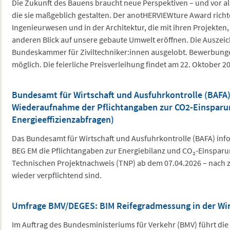
Die Zukunft des Bauens braucht neue Perspektiven – und vor all
die sie maßgeblich gestalten. Der anotHERVIEWture Award richte
Ingenieurwesen und in der Architektur, die mit ihren Projekten
anderen Blick auf unsere gebaute Umwelt eröffnen. Die Auszei
Bundeskammer für Ziviltechniker:innen ausgelobt. Bewerbungen
möglich. Die feierliche Preisverleihung findet am 22. Oktober 20
Bundesamt für Wirtschaft und Ausfuhrkontrolle (BAFA)
Wiederaufnahme der Pflichtangaben zur CO2-Einsparu
Energieeffizienzabfragen)
Das Bundesamt für Wirtschaft und Ausfuhrkontrolle (BAFA) inf
BEG EM die Pflichtangaben zur Energiebilanz und CO₂-Einspar
Technischen Projektnachweis (TNP) ab dem 07.04.2026 – nach z
wieder verpflichtend sind.
Umfrage BMV/DEGES: BIM Reifegradmessung in der Wir
Im Auftrag des Bundesministeriums für Verkehr (BMV) führt die