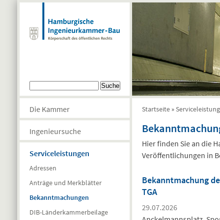
Direkt zum Inhalt
Suchformular
Suche
Die Kammer
Startseite
»
Serviceleistun
Sie sind hier
Bekanntmachun
Ingenieursuche
Hier finden Sie an die
Serviceleistungen
Veröffentlichungen in B
Adressen
Bekanntmachung des
Anträge und Merkblätter
TGA
Bekanntmachungen
29.07.2026
DIB-Länderkammerbeilage
Anckelmannsplatz, Spo