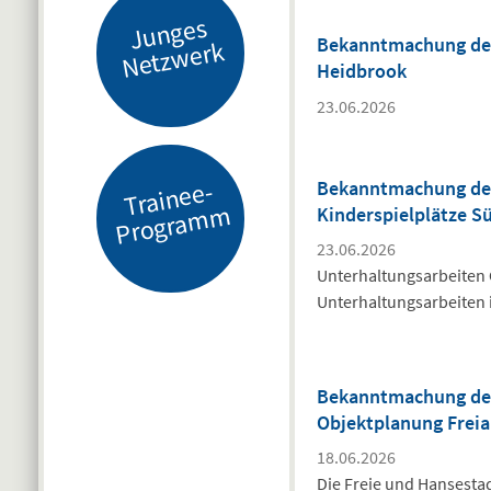
J
u
n
g
es
N
etz
w
er
Bekanntmachung des 
k
Heidbrook
23.06.2026
Tr
ai
n
e
e-
Pr
o
gr
a
m
Bekanntmachung des
m
Kinderspielplätze S
23.06.2026
Unterhaltungsarbeiten 
Unterhaltungsarbeiten 
Bekanntmachung des 
Objektplanung Frei
18.06.2026
Die Freie und Hansestad