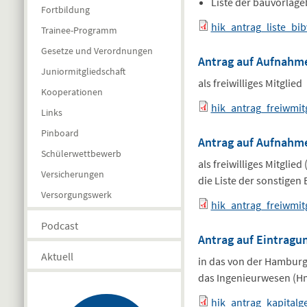
Liste der bauvorlag
Fortbildung
hik_antrag_liste_bib
Trainee-Programm
Gesetze und Verordnungen
Antrag auf Aufnahm
Juniormitgliedschaft
als freiwilliges Mitglied
Kooperationen
hik_antrag_freiwmit
Links
Pinboard
Antrag auf Aufnahm
Schülerwettbewerb
als freiwilliges Mitglied
Versicherungen
die Liste der sonstigen
Versorgungswerk
hik_antrag_freiwmitg
Podcast
Antrag auf Eintragu
Aktuell
in das von der Hambur
das Ingenieurwesen (Hm
hik_antrag_kapitalge