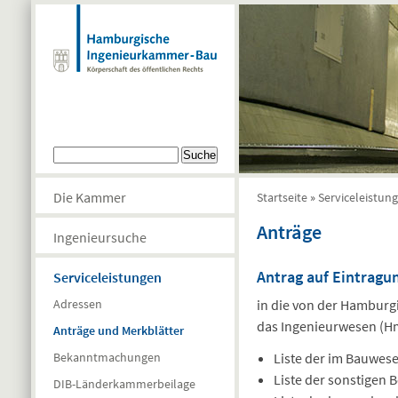
Direkt zum Inhalt
Suchformular
Suche
Die Kammer
Startseite
»
Serviceleistun
Sie sind hier
Anträge
Ingenieursuche
Antrag auf Eintragu
Serviceleistungen
in die von der Hambur
Adressen
das Ingenieurwesen (H
Anträge und Merkblätter
Liste der im Bauwes
Bekanntmachungen
Liste der sonstigen
DIB-Länderkammerbeilage