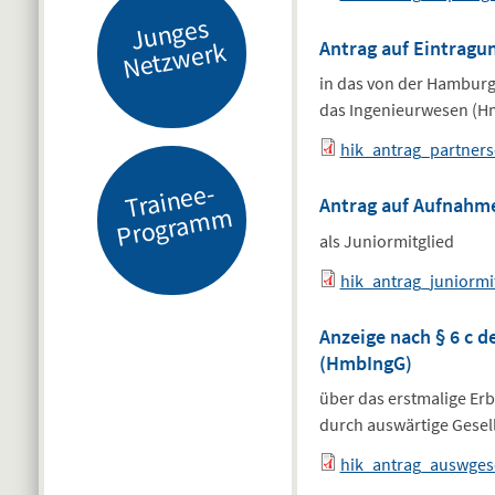
J
u
n
g
es
N
etz
w
er
k
Antrag auf Eintragu
in das von der Hambur
das Ingenieurwesen (Hm
hik_antrag_partners
Tr
ai
n
e
e-
Pr
o
gr
a
m
Antrag auf Aufnahm
m
als Juniormitglied
hik_antrag_juniormit
Anzeige nach § 6 c 
(HmbIngG)
über das erstmalige Er
durch auswärtige Gesel
hik_antrag_auswgese