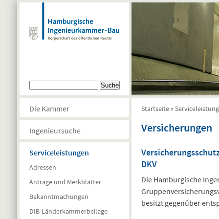
Direkt zum Inhalt
Suchformular
Suche
Die Kammer
Startseite
»
Serviceleistun
Sie sind hier
Versicherungen
Ingenieursuche
Versicherungsschut
Serviceleistungen
DKV
Adressen
Die Hamburgische Ingen
Anträge und Merkblätter
Gruppenversicherungsve
Bekanntmachungen
besitzt gegenüber ents
DIB-Länderkammerbeilage