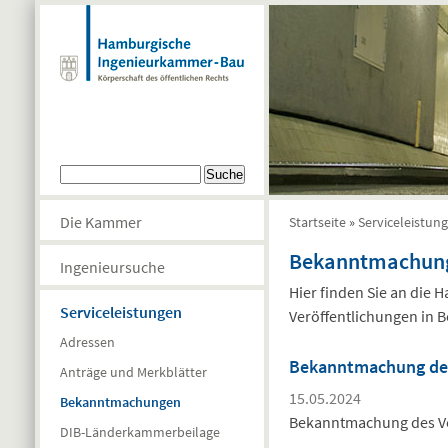
Direkt zum Inhalt
Suchformular
Suche
Die Kammer
Startseite
»
Serviceleistun
Sie sind hier
Bekanntmachun
Ingenieursuche
Hier finden Sie an die
Serviceleistungen
Veröffentlichungen in B
Adressen
Bekanntmachung des
Anträge und Merkblätter
15.05.2024
Bekanntmachungen
Bekanntmachung des Ve
DIB-Länderkammerbeilage