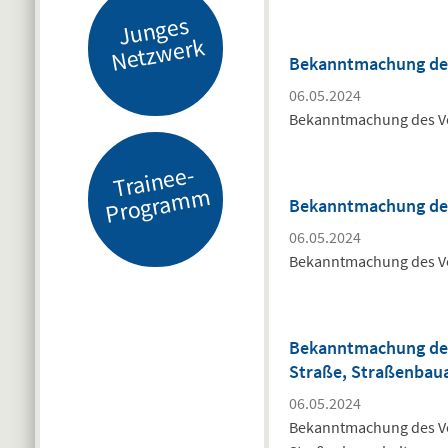
J
u
n
g
es
N
etz
w
er
k
Bekanntmachung des
06.05.2024
Bekanntmachung des V
Tr
ai
n
e
e-
Pr
o
gr
a
m
m
Bekanntmachung des
06.05.2024
Bekanntmachung des Ve
Bekanntmachung des
Straße, Straßenbau
06.05.2024
Bekanntmachung des Ve